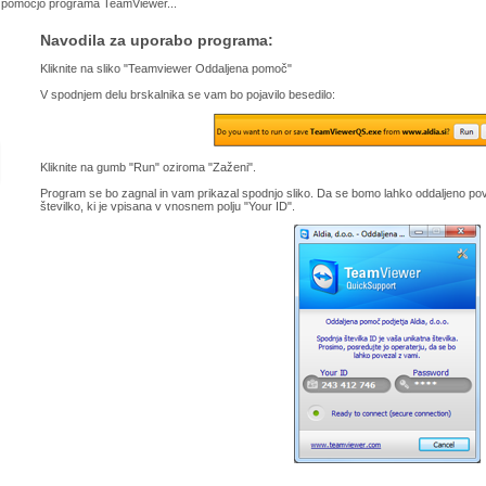
pomočjo programa TeamViewer...
Navodila za uporabo programa:
Kliknite na sliko "Teamviewer Oddaljena pomoč"
V spodnjem delu brskalnika se vam bo pojavilo besedilo:
Kliknite na gumb "Run" oziroma "Zaženi".
Program se bo zagnal in vam prikazal spodnjo sliko. Da se bomo lahko oddaljeno po
številko, ki je vpisana v vnosnem polju "Your ID".