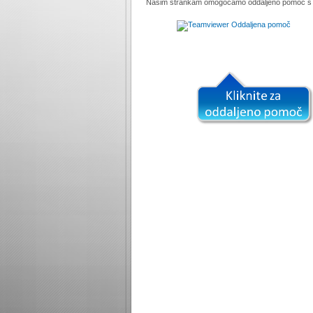
Našim strankam omogočamo oddaljeno pomoč s 
Teamviewer
Oddaljena pomoč