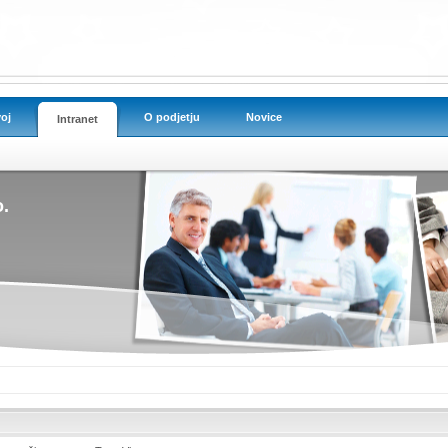
oj
O podjetju
Novice
Intranet
.