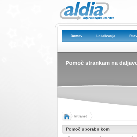
Domov
Lokalizacija
Razv
Pomoč strankam na daljavo
Intranet
Pomoč uporabnikom